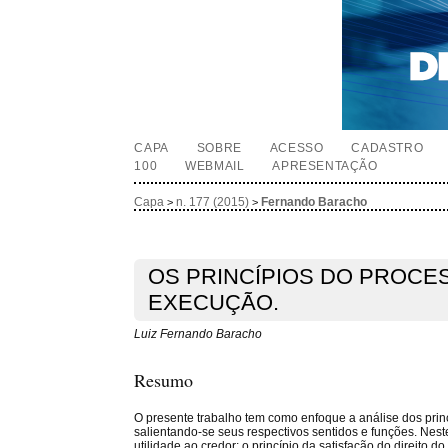
CAPA
SOBRE
ACESSO
CADASTRO
100
WEBMAIL
APRESENTAÇÃO
Capa
n. 177 (2015)
Fernando Baracho
>
>
OS PRINCÍPIOS DO PROCE
EXECUÇÃO.
Luiz Fernando Baracho
Resumo
O presente trabalho tem como enfoque a análise dos princ
salientando-se seus respectivos sentidos e funções. Nest
utilidade ao credor; o princípio da satisfação do direito 