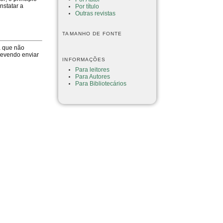
nstatar a
Por título
Outras revistas
TAMANHO DE FONTE
a que não
devendo enviar
INFORMAÇÕES
Para leitores
Para Autores
Para Bibliotecários