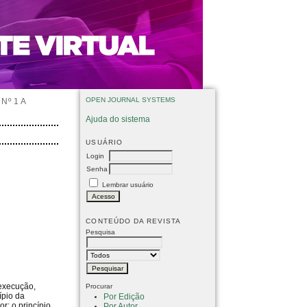
OPEN JOURNAL SYSTEMS
Nº 1 A
Ajuda do sistema
USUÁRIO
Login
Senha
Lembrar usuário
CONTEÚDO DA REVISTA
Pesquisa
 execução,
Procurar
ípio da
Por Edição
r; o princípio
Por Autor