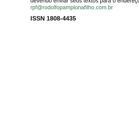
devendo enviar seus textos para o endereço
rpf@rodolfopamplonafilho.com.br
ISSN 1808-4435