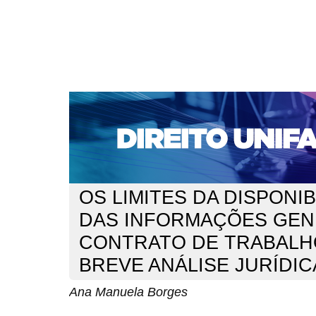
CAPA
SOBRE
ACESSO
CADASTRO
PESQ
NOTÍCIAS
EDIÇÕES DE Nº 1 A 100
WEBMAIL
Capa
n. 177 (2015)
Borges
>
>
OS LIMITES DA DISPONI
DAS INFORMAÇÕES GEN
CONTRATO DE TRABALH
BREVE ANÁLISE JURÍDIC
Ana Manuela Borges