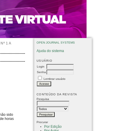
OPEN JOURNAL SYSTEMS
Nº 1 A
Ajuda do sistema
USUÁRIO
Login
Senha
Lembrar usuário
CONTEÚDO DA REVISTA
Pesquisa
 não sido
 de horas
Procurar
Por Edição
Por Autor