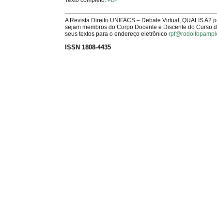
PDF
A Revista Direito UNIFACS – Debate Virtual, QUALIS A2 
sejam membros do Corpo Docente e Discente do Curso de 
seus textos para o endereço eletrônico
rpf@rodolfopampl
ISSN 1808-4435