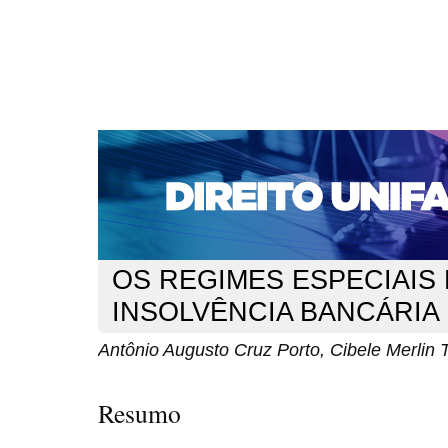
CAPA
SOBRE
ACESSO
CADASTRO
PESQ
NOTÍCIAS
EDIÇÕES DE Nº 1 A 100
WEBMAIL
Capa
n. 178 (2015)
Cruz Porto
>
>
OS REGIMES ESPECIAIS
INSOLVÊNCIA BANCÁRIA 
Antônio Augusto Cruz Porto, Cibele Merlin 
Resumo