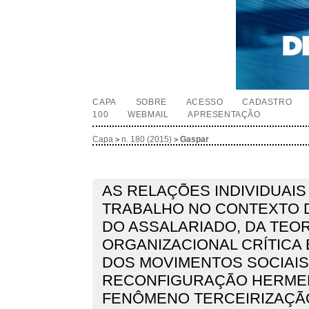
CAPA
SOBRE
ACESSO
CADASTRO
100
WEBMAIL
APRESENTAÇÃO
Capa
n. 180 (2015)
Gaspar
>
>
AS RELAÇÕES INDIVIDUAIS
TRABALHO NO CONTEXTO 
DO ASSALARIADO, DA TEOR
ORGANIZACIONAL CRÍTICA 
DOS MOVIMENTOS SOCIAIS
RECONFIGURAÇÃO HERME
FENÔMENO TERCEIRIZAÇÃ