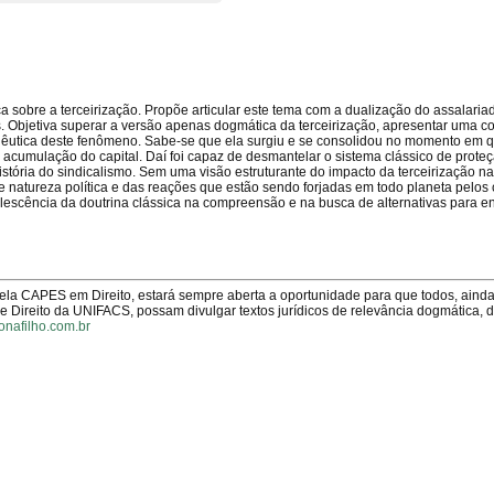
a sobre a terceirização. Propõe articular este tema com a dualização do assalariad
ais. Objetiva superar a versão apenas dogmática da terceirização, apresentar uma
nêutica deste fenômeno. Sabe-se que ela surgiu e se consolidou no momento em 
e acumulação do capital. Daí foi capaz de desmantelar o sistema clássico de prote
stória do sindicalismo. Sem uma visão estruturante do impacto da terceirização n
 de natureza política e das reações que estão sendo forjadas em todo planeta pelo
escência da doutrina clássica na compreensão e na busca de alternativas para en
pela CAPES em Direito, estará sempre aberta a oportunidade para que todos, aind
Direito da UNIFACS, possam divulgar textos jurídicos de relevância dogmática, 
onafilho.com.br