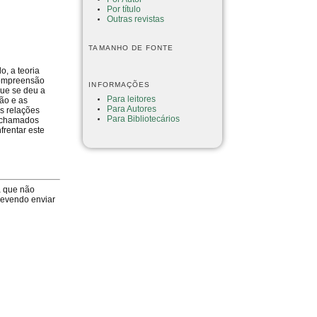
Por título
Outras revistas
TAMANHO DE FONTE
o, a teoria
 compreensão
INFORMAÇÕES
que se deu a
Para leitores
ção e as
Para Autores
as relações
Para Bibliotecários
s chamados
frentar este
a que não
devendo enviar