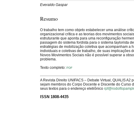
Everaldo Gaspar
Resumo
O trabalho tem como objeto estabelecer uma análise crític
organizacional crítica e as teorias dos movimentos soci
estruturante que aponta para uma reconfiguração herme
passagem do sistema fordista para o sistema taylorista d
estratégias de mobilização coletiva que acompanham a hi
individuais e coletivas de trabalho, de suas implicações
Novos Movimentos Sociais não é possível superar a obsol
problema.
Texto completo:
PDF
A Revista Direito UNIFACS – Debate Virtual, QUALIS A2 
sejam membros do Corpo Docente e Discente do Curso de 
seus textos para o endereço eletrônico
rpf@rodolfopampl
ISSN 1808-4435