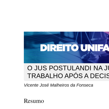
CAPA
SOBRE
ACESSO
CADASTRO
PESQ
NOTÍCIAS
EDIÇÕES DE Nº 1 A 100
WEBMAIL
Capa
n. 180 (2015)
Malheiros da Fonseca
>
>
O JUS POSTULANDI NA J
TRABALHO APÓS A DECIS
Vicente José Malheiros da Fonseca
Resumo