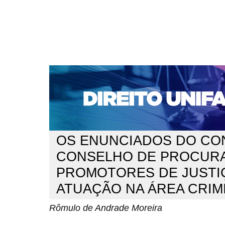
CAPA
SOBRE
ACESSO
CADASTRO
PESQ
NOTÍCIAS
EDIÇÕES DE Nº 1 A 100
WEBMAIL
Capa
n. 180 (2015)
de Andrade Moreira
>
>
OS ENUNCIADOS DO CON
CONSELHO DE PROCUR
PROMOTORES DE JUSTI
ATUAÇÃO NA ÁREA CRIM
Rômulo de Andrade Moreira