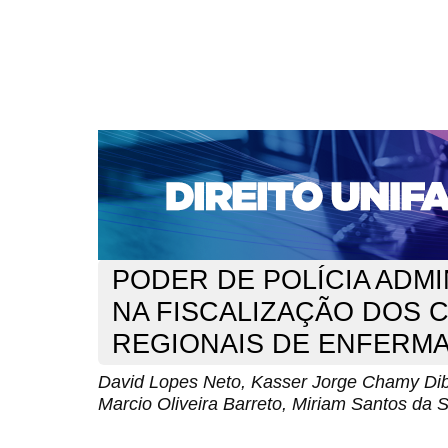
CAPA
SOBRE
ACESSO
CADASTRO
PESQ
NOTÍCIAS
EDIÇÕES DE Nº 1 A 100
WEBMAIL
Capa
n. 183 (2015)
Lopes Neto
>
>
PODER DE POLÍCIA ADMI
NA FISCALIZAÇÃO DOS
REGIONAIS DE ENFERM
David Lopes Neto, Kasser Jorge Chamy Dib
Marcio Oliveira Barreto, Miriam Santos da 