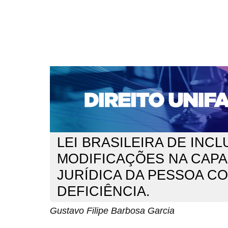
CAPA
SOBRE
ACESSO
CADASTRO
PESQ
NOTÍCIAS
EDIÇÕES DE Nº 1 A 100
WEBMAIL
Capa
n. 183 (2015)
Barbosa Garcia
>
>
LEI BRASILEIRA DE INC
MODIFICAÇÕES NA CAP
JURÍDICA DA PESSOA C
DEFICIÊNCIA.
Gustavo Filipe Barbosa Garcia