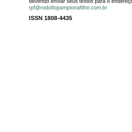
devendo enviar seus textos para o endereço
rpf@rodolfopamplonafilho.com.br
ISSN 1808-4435