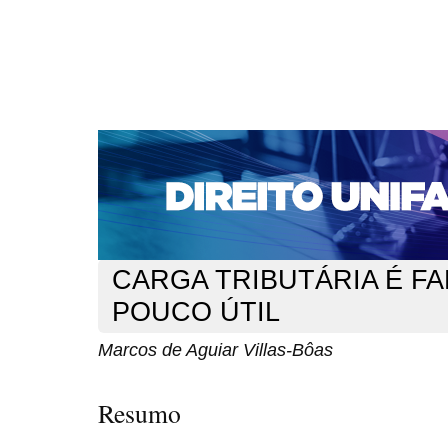
CAPA
SOBRE
ACESSO
CADASTRO
PESQ
NOTÍCIAS
EDIÇÕES DE Nº 1 A 100
WEBMAIL
Capa
n. 197 (2016)
Villas-Bôas
>
>
CARGA TRIBUTÁRIA É FA
POUCO ÚTIL
Marcos de Aguiar Villas-Bôas
Resumo