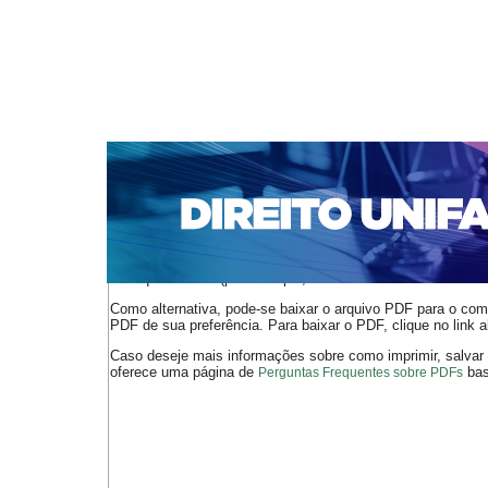
CAPA
SOBRE
ACESSO
CADASTRO
PESQ
NOTÍCIAS
EDIÇÕES DE Nº 1 A 100
WEBMAIL
Capa
n. 199 (2017)
Franco
>
>
O arquivo PDF selecionado deve ser carregado no navegador
de arquivos PDF (por exemplo, uma versão atual do
Adobe 
Como alternativa, pode-se baixar o arquivo PDF para o comp
PDF de sua preferência. Para baixar o PDF, clique no link a
Caso deseje mais informações sobre como imprimir, salvar
oferece uma página de
bast
Perguntas Frequentes sobre PDFs