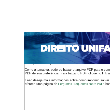
CAPA
SOBRE
ACESSO
CADASTRO
PESQ
NOTÍCIAS
EDIÇÕES DE Nº 1 A 100
WEBMAIL
Capa
n. 199 (2017)
Claus
>
>
O arquivo PDF selecionado deve ser carregado no navegador
de arquivos PDF (por exemplo, uma versão atual do
Adobe 
Como alternativa, pode-se baixar o arquivo PDF para o comp
PDF de sua preferência. Para baixar o PDF, clique no link a
Caso deseje mais informações sobre como imprimir, salvar
oferece uma página de
bast
Perguntas Frequentes sobre PDFs