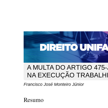
CAPA
SOBRE
ACESSO
CADASTRO
PESQ
NOTÍCIAS
EDIÇÕES DE Nº 1 A 100
WEBMAIL
Capa
n. 104 (2009)
Monteiro Júnior
>
>
A MULTA DO ARTIGO 475
NA EXECUÇÃO TRABALH
Francisco José Monteiro Júnior
Resumo