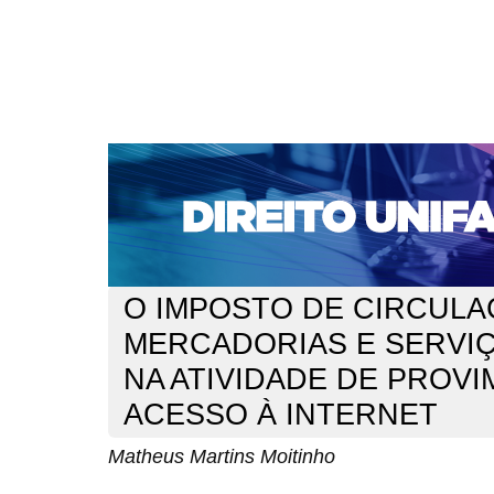
CAPA
SOBRE
ACESSO
CADASTRO
PESQ
NOTÍCIAS
EDIÇÕES DE Nº 1 A 100
WEBMAIL
Capa
n. 104 (2009)
Moitinho
>
>
O IMPOSTO DE CIRCULA
MERCADORIAS E SERVIÇ
NA ATIVIDADE DE PROV
ACESSO À INTERNET
Matheus Martins Moitinho