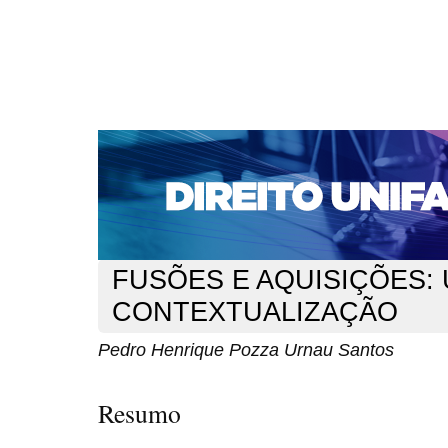
CAPA
SOBRE
ACESSO
CADASTRO
PESQ
NOTÍCIAS
EDIÇÕES DE Nº 1 A 100
WEBMAIL
Capa
n. 211 (2018)
Santos
>
>
FUSÕES E AQUISIÇÕES:
CONTEXTUALIZAÇÃO
Pedro Henrique Pozza Urnau Santos
Resumo