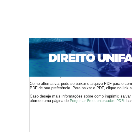
CAPA
SOBRE
ACESSO
CADASTRO
PESQ
NOTÍCIAS
EDIÇÕES DE Nº 1 A 100
WEBMAIL
Capa
n. 213 (2018)
Amorim
>
>
O arquivo PDF selecionado deve ser carregado no navegador
de arquivos PDF (por exemplo, uma versão atual do
Adobe 
Como alternativa, pode-se baixar o arquivo PDF para o comp
PDF de sua preferência. Para baixar o PDF, clique no link a
Caso deseje mais informações sobre como imprimir, salvar
oferece uma página de
bast
Perguntas Frequentes sobre PDFs