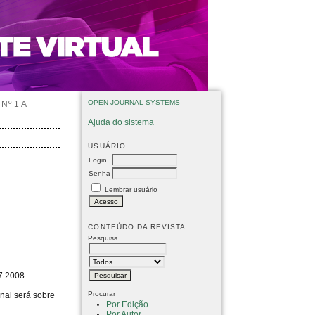
OPEN JOURNAL SYSTEMS
Nº 1 A
Ajuda do sistema
USUÁRIO
Login
Senha
Lembrar usuário
CONTEÚDO DA REVISTA
Pesquisa
7.2008 -
Procurar
onal será sobre
Por Edição
Por Autor