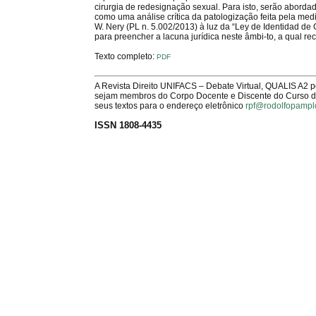
cirurgia de redesignação sexual. Para isto, serão aborda
como uma análise crítica da patologização feita pela med
W. Nery (PL n. 5.002/2013) à luz da “Ley de Identidad de 
para preencher a lacuna jurídica neste âmbi-to, a qual r
Texto completo:
PDF
A Revista Direito UNIFACS – Debate Virtual, QUALIS A2 
sejam membros do Corpo Docente e Discente do Curso de 
seus textos para o endereço eletrônico
rpf@rodolfopampl
ISSN 1808-4435