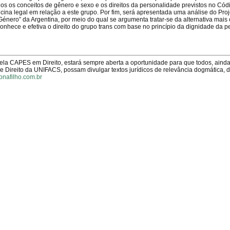
dos os conceitos de gênero e sexo e os direitos da personalidade previstos no Códi
icina legal em relação a este grupo. Por fim, será apresentada uma análise do Pro
Género” da Argentina, por meio do qual se argumenta tratar-se da alternativa mais
econhece e efetiva o direito do grupo trans com base no princípio da dignidade da
pela CAPES em Direito, estará sempre aberta a oportunidade para que todos, aind
Direito da UNIFACS, possam divulgar textos jurídicos de relevância dogmática, 
onafilho.com.br