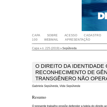
CAPA
SOBRE
ACESSO
CADASTRO
100
WEBMAIL
APRESENTAÇÃO
Capa
n. 225 (2019)
Sepúlveda
>
>
O DIREITO DA IDENTIDADE 
RECONHECIMENTO DE GÊ
TRANSGÊNERO NÃO OPER
Gabriela Sepúlveda, Vida Sepúlveda
Resumo
O presente trabalho propõe defender a tutela do direito