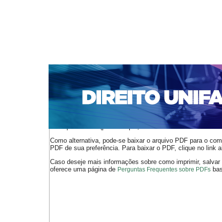
CAPA
SOBRE
ACESSO
CADASTRO
PESQ
NOTÍCIAS
EDIÇÕES DE Nº 1 A 100
WEBMAIL
Capa
n. 225 (2019)
Sepúlveda
>
>
O arquivo PDF selecionado deve ser carregado no navegador
de arquivos PDF (por exemplo, uma versão atual do
Adobe 
Como alternativa, pode-se baixar o arquivo PDF para o comp
PDF de sua preferência. Para baixar o PDF, clique no link a
Caso deseje mais informações sobre como imprimir, salvar
oferece uma página de
bast
Perguntas Frequentes sobre PDFs