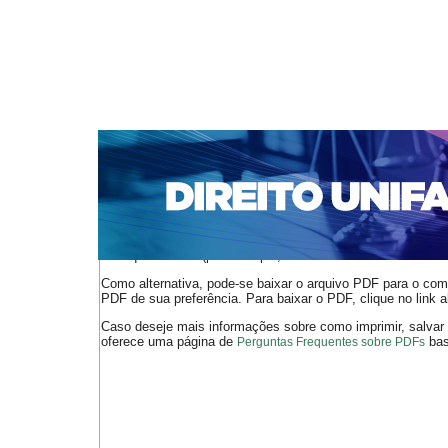
CAPA
SOBRE
ACESSO
CADASTRO
PESQ
NOTÍCIAS
EDIÇÕES DE Nº 1 A 100
WEBMAIL
Capa
n. 225 (2019)
MENDES
>
>
O arquivo PDF selecionado deve ser carregado no navegador
de arquivos PDF (por exemplo, uma versão atual do
Adobe 
Como alternativa, pode-se baixar o arquivo PDF para o comp
PDF de sua preferência. Para baixar o PDF, clique no link a
Caso deseje mais informações sobre como imprimir, salvar
oferece uma página de
bast
Perguntas Frequentes sobre PDFs