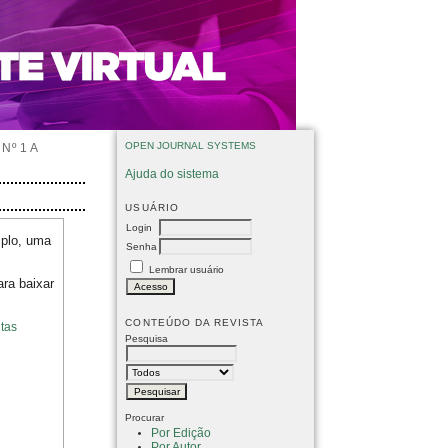
OPEN JOURNAL SYSTEMS
Nº 1 A
Ajuda do sistema
USUÁRIO
Login
mplo, uma
Senha
Lembrar usuário
ara baixar
CONTEÚDO DA REVISTA
tas
Pesquisa
Procurar
Por Edição
Por Autor