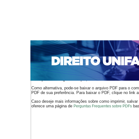
CAPA
SOBRE
ACESSO
CADASTRO
PESQ
NOTÍCIAS
EDIÇÕES DE Nº 1 A 100
WEBMAIL
Capa
n. 225 (2019)
Pinto
>
>
O arquivo PDF selecionado deve ser carregado no navegador
de arquivos PDF (por exemplo, uma versão atual do
Adobe 
Como alternativa, pode-se baixar o arquivo PDF para o comp
PDF de sua preferência. Para baixar o PDF, clique no link a
Caso deseje mais informações sobre como imprimir, salvar
oferece uma página de
bast
Perguntas Frequentes sobre PDFs