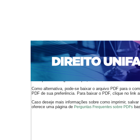
CAPA
SOBRE
ACESSO
CADASTRO
PESQ
NOTÍCIAS
EDIÇÕES DE Nº 1 A 100
WEBMAIL
Capa
n. 230 (2019)
Silva
>
>
O arquivo PDF selecionado deve ser carregado no navegador
de arquivos PDF (por exemplo, uma versão atual do
Adobe 
Como alternativa, pode-se baixar o arquivo PDF para o comp
PDF de sua preferência. Para baixar o PDF, clique no link a
Caso deseje mais informações sobre como imprimir, salvar
oferece uma página de
bast
Perguntas Frequentes sobre PDFs