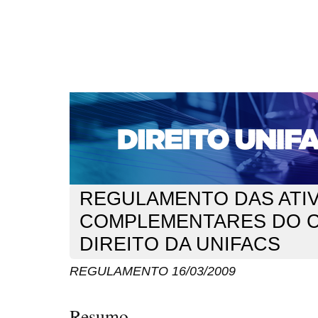
CAPA
SOBRE
ACESSO
CADASTRO
PESQ
NOTÍCIAS
EDIÇÕES DE Nº 1 A 100
WEBMAIL
Capa
n. 106 (2009)
16/03/2009
>
>
REGULAMENTO DAS ATI
COMPLEMENTARES DO 
DIREITO DA UNIFACS
REGULAMENTO 16/03/2009
Resumo