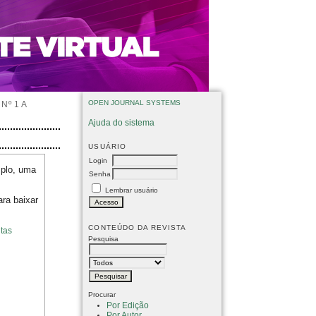
OPEN JOURNAL SYSTEMS
Nº 1 A
Ajuda do sistema
USUÁRIO
Login
mplo, uma
Senha
Lembrar usuário
ara baixar
CONTEÚDO DA REVISTA
tas
Pesquisa
Procurar
Por Edição
Por Autor