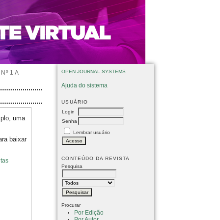
OPEN JOURNAL SYSTEMS
Nº 1 A
Ajuda do sistema
USUÁRIO
Login
mplo, uma
Senha
Lembrar usuário
ara baixar
CONTEÚDO DA REVISTA
tas
Pesquisa
Procurar
Por Edição
Por Autor