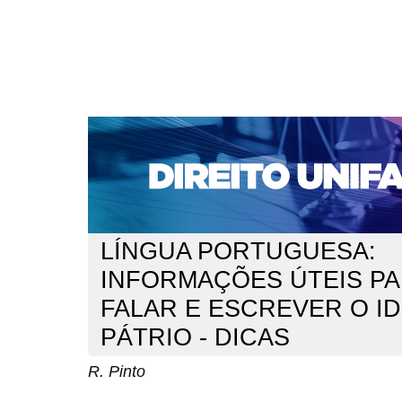
CAPA
SOBRE
ACESSO
CADASTRO
PESQ
NOTÍCIAS
EDIÇÕES DE Nº 1 A 100
WEBMAIL
Capa
n. 235 (2020)
Pinto
>
>
LÍNGUA PORTUGUESA:
INFORMAÇÕES ÚTEIS P
FALAR E ESCREVER O I
PÁTRIO - DICAS
R. Pinto