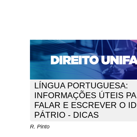
CAPA
SOBRE
ACESSO
CADASTRO
PESQ
NOTÍCIAS
EDIÇÕES DE Nº 1 A 100
WEBMAIL
Capa
n. 235 (2020)
Pinto
>
>
LÍNGUA PORTUGUESA:
INFORMAÇÕES ÚTEIS P
FALAR E ESCREVER O I
PÁTRIO - DICAS
R. Pinto