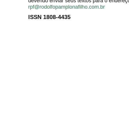
devendo enviar seus textos para o endereço
rpf@rodolfopamplonafilho.com.br
ISSN 1808-4435