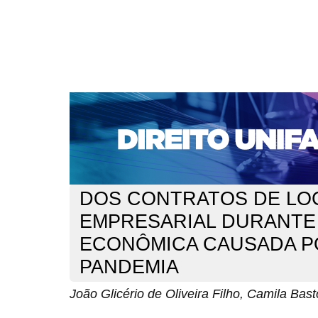
CAPA
SOBRE
ACESSO
CADASTRO
PESQ
NOTÍCIAS
EDIÇÕES DE Nº 1 A 100
WEBMAIL
Capa
n. 238 (2020)
Oliveira Filho
>
>
DOS CONTRATOS DE LO
EMPRESARIAL DURANTE 
ECONÔMICA CAUSADA P
PANDEMIA
João Glicério de Oliveira Filho, Camila Bas