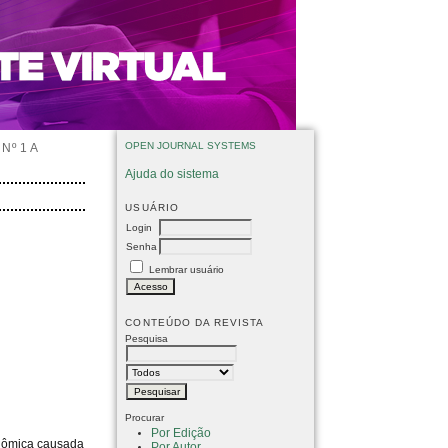
OPEN JOURNAL SYSTEMS
Nº 1 A
Ajuda do sistema
USUÁRIO
Login
Senha
Lembrar usuário
CONTEÚDO DA REVISTA
Pesquisa
Procurar
Por Edição
onômica causada
Por Autor