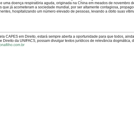
e uma doença respiratória aguda, originada na China em meados de novembro d
s que já acometeram a sociedade mundial, por ser altamente contagiosa, propago
nentes, hospitalizando um número elevado de pessoas, levando a óbito suas víti
pela CAPES em Direito, estará sempre aberta a oportunidade para que todos, aind
Direito da UNIFACS, possam divulgar textos jurídicos de relevância dogmática, 
onafilho.com.br