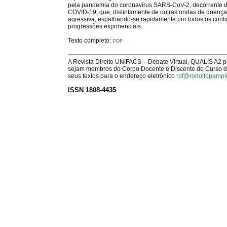
pela pandemia do coronavírus SARS-CoV-2, decorrente d
COVID-19, que, distintamente de outras ondas de doença
agressiva, espalhando-se rapidamente por todos os conti
progressões exponenciais.
Texto completo:
PDF
A Revista Direito UNIFACS – Debate Virtual, QUALIS A2 
sejam membros do Corpo Docente e Discente do Curso de 
seus textos para o endereço eletrônico
rpf@rodolfopampl
ISSN 1808-4435