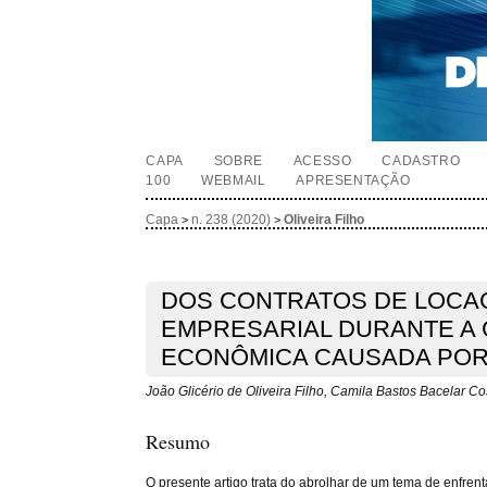
CAPA
SOBRE
ACESSO
CADASTRO
100
WEBMAIL
APRESENTAÇÃO
Capa
n. 238 (2020)
Oliveira Filho
>
>
DOS CONTRATOS DE LOCA
EMPRESARIAL DURANTE A 
ECONÔMICA CAUSADA POR
João Glicério de Oliveira Filho, Camila Bastos Bacelar Co
Resumo
O presente artigo trata do abrolhar de um tema de enfr