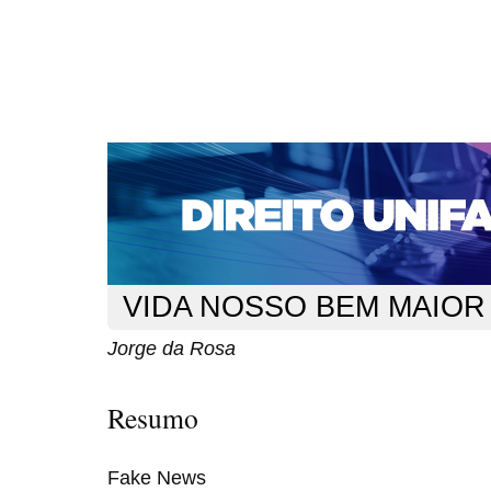
CAPA
SOBRE
ACESSO
CADASTRO
PESQ
NOTÍCIAS
EDIÇÕES DE Nº 1 A 100
WEBMAIL
Capa
n. 240 (2020)
Rosa
>
>
VIDA NOSSO BEM MAIOR
Jorge da Rosa
Resumo
Fake News