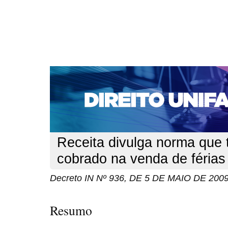
CAPA
SOBRE
ACESSO
CADASTRO
PESQ
NOTÍCIAS
EDIÇÕES DE Nº 1 A 100
WEBMAIL
Capa
n. 107 (2009)
IN Nº 936, DE 5 DE MAIO DE 2009
>
>
Receita divulga norma que 
cobrado na venda de férias
Decreto IN Nº 936, DE 5 DE MAIO DE 200
Resumo