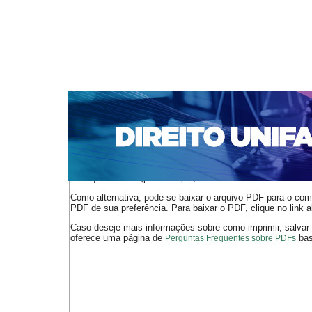
CAPA
SOBRE
ACESSO
CADASTRO
PESQ
NOTÍCIAS
EDIÇÕES DE Nº 1 A 100
WEBMAIL
Capa
n. 249 (2021)
Assunção
>
>
O arquivo PDF selecionado deve ser carregado no navegador
de arquivos PDF (por exemplo, uma versão atual do
Adobe 
Como alternativa, pode-se baixar o arquivo PDF para o comp
PDF de sua preferência. Para baixar o PDF, clique no link a
Caso deseje mais informações sobre como imprimir, salvar
oferece uma página de
bast
Perguntas Frequentes sobre PDFs