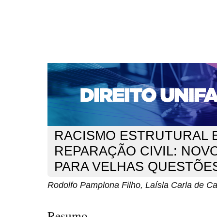
CAPA
SOBRE
ACESSO
CADASTRO
PESQ
NOTÍCIAS
EDIÇÕES DE Nº 1 A 100
WEBMAIL
Capa
n. 254 (2021)
Pamplona Filho
>
>
RACISMO ESTRUTURAL 
REPARAÇÃO CIVIL: NOV
PARA VELHAS QUESTÕE
Rodolfo Pamplona Filho, Laísla Carla de Ca
Resumo