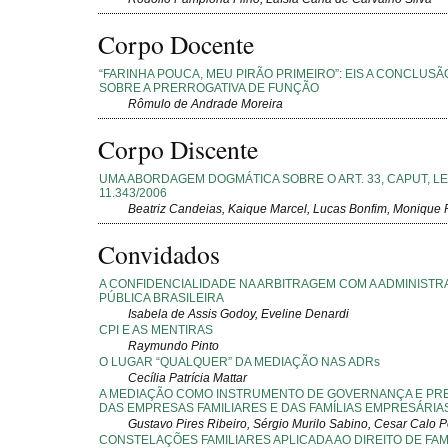
Corpo Docente
“FARINHA POUCA, MEU PIRÃO PRIMEIRO”: EIS A CONCLUSÃ
SOBRE A PRERROGATIVA DE FUNÇÃO
Rômulo de Andrade Moreira
Corpo Discente
UMA ABORDAGEM DOGMÁTICA SOBRE O ART. 33, CAPUT, LEI
11.343/2006
Beatriz Candeias, Kaique Marcel, Lucas Bonfim, Monique
Convidados
A CONFIDENCIALIDADE NA ARBITRAGEM COM A ADMINIST
PÚBLICA BRASILEIRA
Isabela de Assis Godoy, Eveline Denardi
CPI E AS MENTIRAS
Raymundo Pinto
O LUGAR “QUALQUER” DA MEDIAÇÃO NAS ADRs
Cecília Patrícia Mattar
A MEDIAÇÃO COMO INSTRUMENTO DE GOVERNANÇA E P
DAS EMPRESAS FAMILIARES E DAS FAMÍLIAS EMPRESÁRIA
Gustavo Pires Ribeiro, Sérgio Murilo Sabino, Cesar Calo P
CONSTELAÇÕES FAMILIARES APLICADA AO DIREITO DE FAM