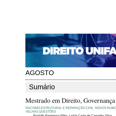
CAPA
SOBRE
ACESSO
CADASTRO
PESQ
NOTÍCIAS
EDIÇÕES DE Nº 1 A 100
WEBMAIL
Capa
Edições anteriores
n. 254 (2021)
>
>
n. 254 (2021)
AGOSTO
Sumário
Mestrado em Direito, Governança e
RACISMO ESTRUTURAL E REPARAÇÃO CIVIL: NOVOS RUM
VELHAS QUESTÕES
Rodolfo Pamplona Filho, Laísla Carla de Carvalho Silva