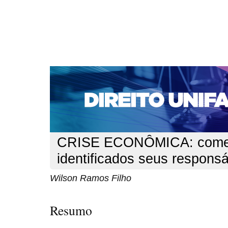
CAPA
SOBRE
ACESSO
CADASTRO
PESQ
NOTÍCIAS
EDIÇÕES DE Nº 1 A 100
WEBMAIL
Capa
n. 110 (2009)
Filho
>
>
CRISE ECONÔMICA: come
identificados seus responsá
Wilson Ramos Filho
Resumo