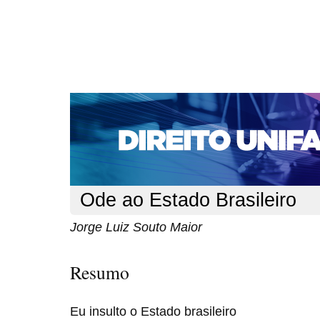
CAPA
SOBRE
ACESSO
CADASTRO
PESQ
NOTÍCIAS
EDIÇÕES DE Nº 1 A 100
WEBMAIL
Capa
n. 110 (2009)
Maior
>
>
Ode ao Estado Brasileiro
Jorge Luiz Souto Maior
Resumo
Eu insulto o Estado brasileiro