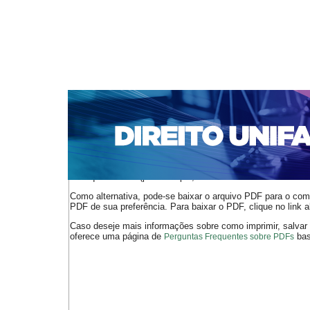
CAPA
SOBRE
ACESSO
CADASTRO
PESQ
NOTÍCIAS
EDIÇÕES DE Nº 1 A 100
WEBMAIL
Capa
n. 270 (2022)
Costalonga Ramos
>
>
O arquivo PDF selecionado deve ser carregado no navegador
de arquivos PDF (por exemplo, uma versão atual do
Adobe 
Como alternativa, pode-se baixar o arquivo PDF para o comp
PDF de sua preferência. Para baixar o PDF, clique no link a
Caso deseje mais informações sobre como imprimir, salvar
oferece uma página de
bast
Perguntas Frequentes sobre PDFs