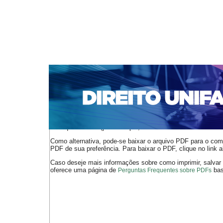
CAPA
SOBRE
ACESSO
CADASTRO
PESQ
NOTÍCIAS
EDIÇÕES DE Nº 1 A 100
WEBMAIL
Capa
n. 270 (2022)
de Souza Ribeiro
>
>
O arquivo PDF selecionado deve ser carregado no navegador
de arquivos PDF (por exemplo, uma versão atual do
Adobe 
Como alternativa, pode-se baixar o arquivo PDF para o comp
PDF de sua preferência. Para baixar o PDF, clique no link a
Caso deseje mais informações sobre como imprimir, salvar
oferece uma página de
bast
Perguntas Frequentes sobre PDFs