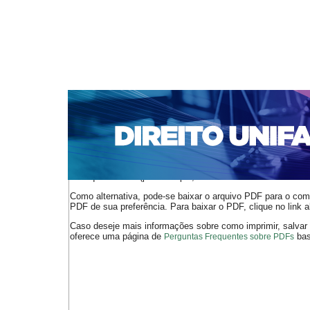
CAPA
SOBRE
ACESSO
CADASTRO
PESQ
NOTÍCIAS
EDIÇÕES DE Nº 1 A 100
WEBMAIL
Capa
n. 277 (2023)
Nascimento Pinheiro Vargas
>
>
O arquivo PDF selecionado deve ser carregado no navegador
de arquivos PDF (por exemplo, uma versão atual do
Adobe 
Como alternativa, pode-se baixar o arquivo PDF para o comp
PDF de sua preferência. Para baixar o PDF, clique no link a
Caso deseje mais informações sobre como imprimir, salvar
oferece uma página de
bast
Perguntas Frequentes sobre PDFs