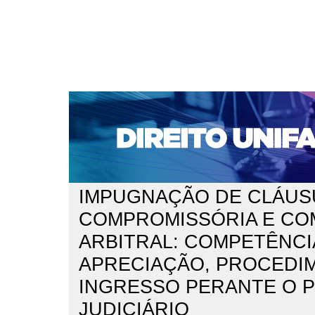
CAPA
SOBRE
ACESSO
CADASTRO
PESQ
NOTÍCIAS
EDIÇÕES DE Nº 1 A 100
WEBMAIL
Capa
n. 277 (2023)
Taffarel Valadão
>
>
IMPUGNAÇÃO DE CLÁUS
COMPROMISSÓRIA E C
ARBITRAL: COMPETÊNCI
APRECIAÇÃO, PROCEDI
INGRESSO PERANTE O 
JUDICIÁRIO