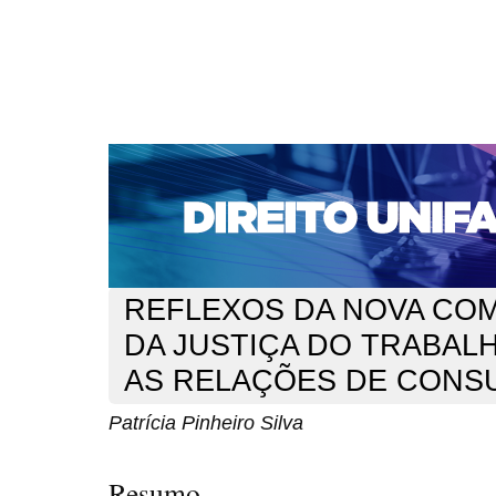
CAPA
SOBRE
ACESSO
CADASTRO
PESQ
NOTÍCIAS
EDIÇÕES DE Nº 1 A 100
WEBMAIL
Capa
n. 112 (2009)
Silva
>
>
REFLEXOS DA NOVA CO
DA JUSTIÇA DO TRABAL
AS RELAÇÕES DE CONS
Patrícia Pinheiro Silva
Resumo