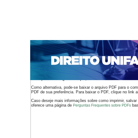
CAPA
SOBRE
ACESSO
CADASTRO
PESQ
NOTÍCIAS
EDIÇÕES DE Nº 1 A 100
WEBMAIL
Capa
n. 280 (2023)
Silva Bispo
>
>
O arquivo PDF selecionado deve ser carregado no navegador
de arquivos PDF (por exemplo, uma versão atual do
Adobe 
Como alternativa, pode-se baixar o arquivo PDF para o comp
PDF de sua preferência. Para baixar o PDF, clique no link a
Caso deseje mais informações sobre como imprimir, salvar
oferece uma página de
bast
Perguntas Frequentes sobre PDFs