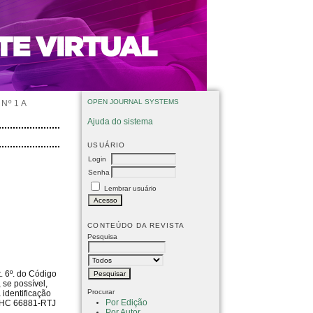
OPEN JOURNAL SYSTEMS
Nº 1 A
Ajuda do sistema
USUÁRIO
Login
Senha
Lembrar usuário
CONTEÚDO DA REVISTA
Pesquisa
. 6º. do Código
 se possível,
Procurar
 identificação
Por Edição
: RHC 66881-RTJ
Por Autor