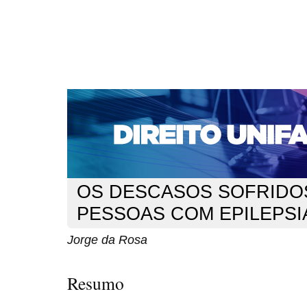
CAPA
SOBRE
ACESSO
CADASTRO
PESQ
NOTÍCIAS
EDIÇÕES DE Nº 1 A 100
WEBMAIL
Capa
n. 286 (2024)
da Rosa
>
>
OS DESCASOS SOFRIDO
PESSOAS COM EPILEPSI
Jorge da Rosa
Resumo