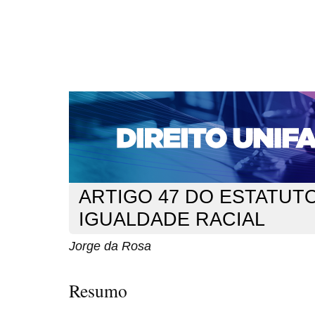
CAPA
SOBRE
ACESSO
CADASTRO
PESQ
NOTÍCIAS
EDIÇÕES DE Nº 1 A 100
WEBMAIL
Capa
n. 295 (2025)
da Rosa
>
>
ARTIGO 47 DO ESTATUT
IGUALDADE RACIAL
Jorge da Rosa
Resumo