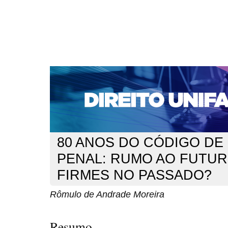
CAPA
SOBRE
ACESSO
CADASTRO
PESQ
NOTÍCIAS
EDIÇÕES DE Nº 1 A 100
WEBMAIL
Capa
n. 296 (2025)
de Andrade Moreira
>
>
80 ANOS DO CÓDIGO D
PENAL: RUMO AO FUTU
FIRMES NO PASSADO?
Rômulo de Andrade Moreira
Resumo