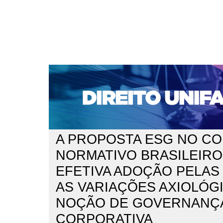
CAPA
SOBRE
ACESSO
CADASTRO
PESQ
NOTÍCIAS
EDIÇÕES DE Nº 1 A 100
WEBMAIL
Capa
n. 296 (2025)
Kelmer Mathias
>
>
A PROPOSTA ESG NO C
NORMATIVO BRASILEIRO
EFETIVA ADOÇÃO PELAS
AS VARIAÇÕES AXIOLÓG
NOÇÃO DE GOVERNANÇ
CORPORATIVA