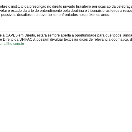
bre o instituto da prescrição no direito privado brasileiro por ocasião da celebra
velar o estado da arte do entendimento pela doutrina e tribunais brasileiros a respe
ar possíveis desafios que deverão ser enfrentados nos próximos anos.
pela CAPES em Direito, estará sempre aberta a oportunidade para que todos, aind
Direito da UNIFACS, possam divulgar textos jurídicos de relevância dogmática, 
onafilho.com.br