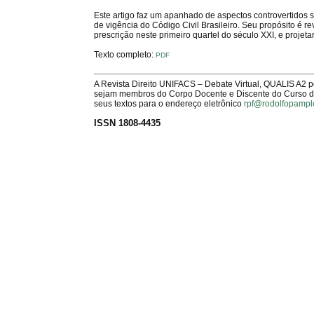
Este artigo faz um apanhado de aspectos controvertidos so
de vigência do Código Civil Brasileiro. Seu propósito é re
prescrição neste primeiro quartel do século XXI, e projet
Texto completo:
PDF
A Revista Direito UNIFACS – Debate Virtual, QUALIS A2 
sejam membros do Corpo Docente e Discente do Curso de 
seus textos para o endereço eletrônico
rpf@rodolfopampl
ISSN 1808-4435