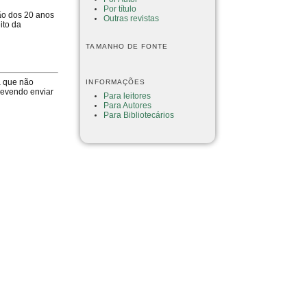
Por título
ção dos 20 anos
Outras revistas
ito da
TAMANHO DE FONTE
a que não
INFORMAÇÕES
devendo enviar
Para leitores
Para Autores
Para Bibliotecários