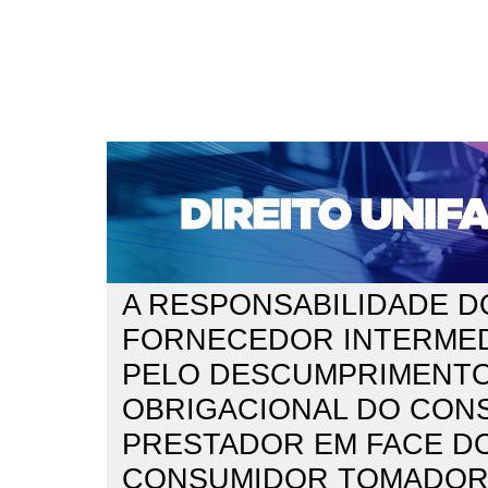
CAPA
SOBRE
ACESSO
CADASTRO
PESQ
NOTÍCIAS
EDIÇÕES DE Nº 1 A 100
WEBMAIL
Capa
n. 296 (2025)
D Elia Salvatori
>
>
A RESPONSABILIDADE D
FORNECEDOR INTERMED
PELO DESCUMPRIMENT
OBRIGACIONAL DO CON
PRESTADOR EM FACE D
CONSUMIDOR TOMADOR